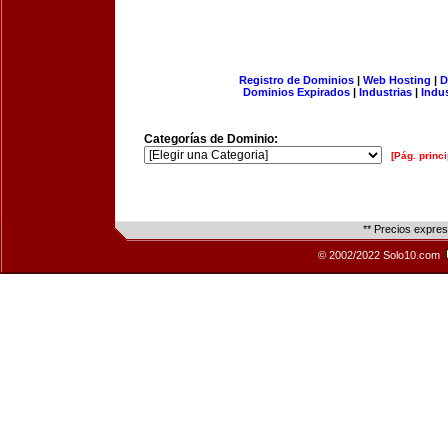
Registro de Dominios
|
Web Hosting
|
D
Dominios Expirados
|
Industrias
|
Indu
Categorías de Dominio:
[Pág. princi
** Precios expre
© 2002/2022 Solo10.com