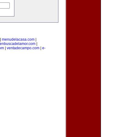
|
menudelacasa.com
|
enbuscadelamor.com
|
com
|
ventadecampo.com
|
e-