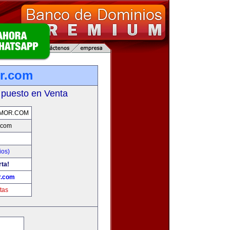
r.com
 puesto en Venta
MOR.COM
.com
ios)
rta!
r.com
tas