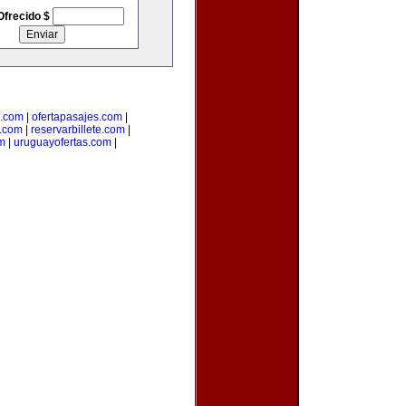
Ofrecido $
s.com
|
ofertapasajes.com
|
.com
|
reservarbillete.com
|
om
|
uruguayofertas.com
|