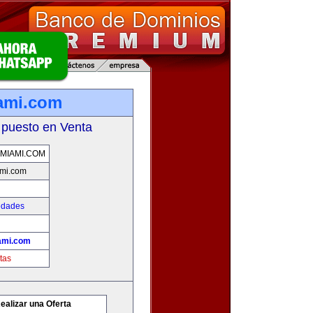
ami.com
 puesto en Venta
MIAMI.COM
mi.com
edades
ami.com
tas
ealizar una Oferta