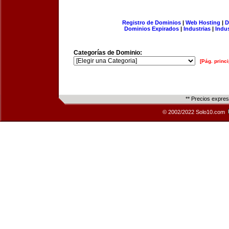
Registro de Dominios
|
Web Hosting
|
D
Dominios Expirados
|
Industrias
|
Indu
Categorías de Dominio:
[Pág. princi
** Precios expre
© 2002/2022 Solo10.com