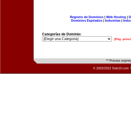
Registro de Dominios
|
Web Hosting
|
D
Dominios Expirados
|
Industrias
|
Indu
Categorías de Dominio:
[Pág. princi
** Precios expre
© 2002/2022 Solo10.com