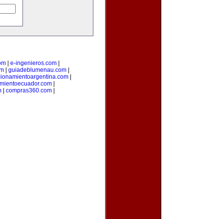
om
|
e-ingenieros.com
|
om
|
guiadeblumenau.com
|
cionamientoargentina.com
|
amientoecuador.com
|
m
|
compras360.com
|