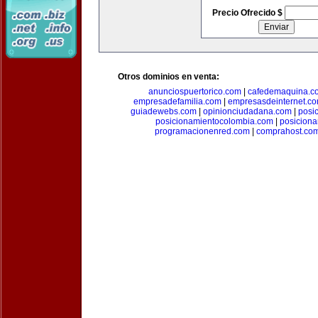
Precio Ofrecido $
Otros dominios en venta:
anunciospuertorico.com
|
cafedemaquina.c
empresadefamilia.com
|
empresasdeinternet.c
guiadewebs.com
|
opinionciudadana.com
|
posi
posicionamientocolombia.com
|
posicion
programacionenred.com
|
comprahost.co