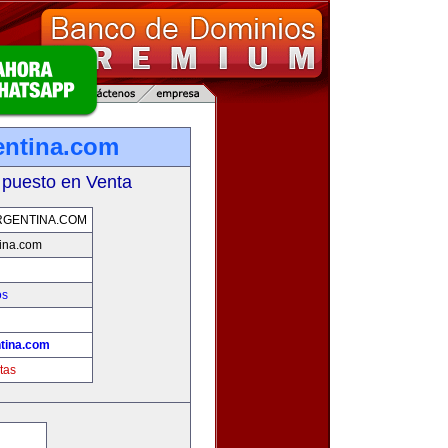
entina.com
 puesto en Venta
RGENTINA.COM
ina.com
os
tina.com
tas