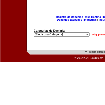
Registro de Dominios
|
Web Hosting
|
D
Dominios Expirados
|
Industrias
|
Indu
Categorías de Dominio:
[Pág. princi
** Precios expre
© 2002/2022 Solo10.com