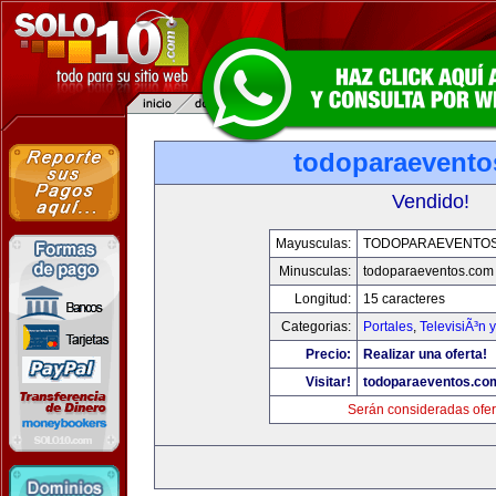
todoparaevento
Vendido!
Mayusculas:
TODOPARAEVENTO
Minusculas:
todoparaeventos.com
Longitud:
15 caracteres
Categorias:
Portales
,
TelevisiÃ³n 
Precio:
Realizar una oferta!
Visitar!
todoparaeventos.co
Serán consideradas ofer