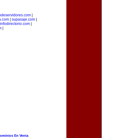
ndeservidores.com
|
a.com
|
supasaje.com
|
infodirectorio.com
|
m
|
ominios En Venta