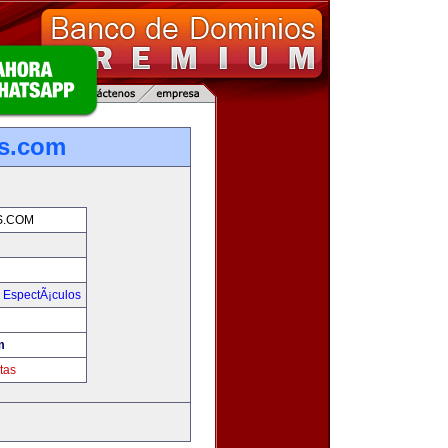
s.com
S.COM
y EspectÃ¡culos
m
tas