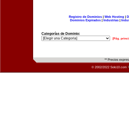
Registro de Dominios
|
Web Hosting
|
D
Dominios Expirados
|
Industrias
|
Indu
Categorías de Dominio:
[Pág. princi
** Precios expre
© 2002/2022 Solo10.com