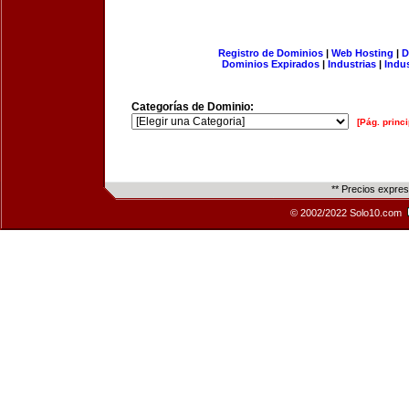
Registro de Dominios
|
Web Hosting
|
D
Dominios Expirados
|
Industrias
|
Indu
Categorías de Dominio:
[Pág. princi
** Precios expre
© 2002/2022 Solo10.com