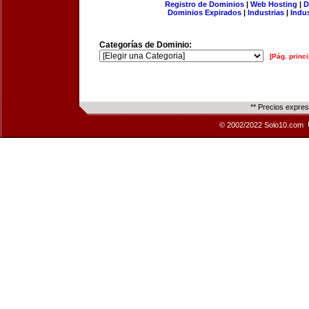
Registro de Dominios
|
Web Hosting
|
D
Dominios Expirados
|
Industrias
|
Indu
Categorías de Dominio:
[Pág. princi
** Precios expre
© 2002/2022 Solo10.com