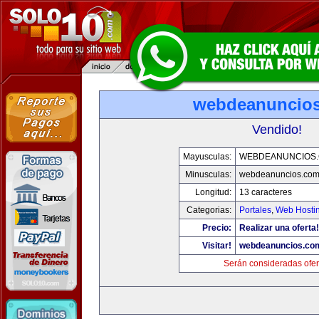
webdeanuncio
Vendido!
Mayusculas:
WEBDEANUNCIOS
Minusculas:
webdeanuncios.co
Longitud:
13 caracteres
Categorias:
Portales
,
Web Hostin
Precio:
Realizar una oferta!
Visitar!
webdeanuncios.co
Serán consideradas ofer