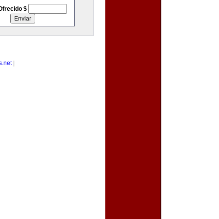
Ofrecido $
s.net
|